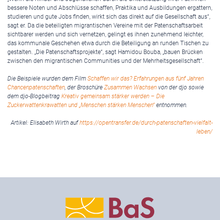
bessere Noten und Abschlüsse schaffen, Praktika und Ausbildungen ergattern,
studieren und gute Jobs finden, wirkt sich das direkt auf die Gesellschaft aus“,
sagt er. Da die beteiligten migrantischen Vereine mit der Patenschaftsarbeit
sichtbarer werden und sich vernetzen, gelingt es ihnen zunehmend leichter,
das kommunale Geschehen etwa durch die Beteiligung an runden Tischen zu
gestalten. „Die Patenschaftsprojekte“, sagt Hamidou Bouba, „bauen Brücken
zwischen den migrantischen Communities und der Mehrheitsgesellschaft“.
Die Beispiele wurden dem Film
Schaffen wir das? Erfahrungen aus fünf Jahren
Chancenpatenschaften
, der Broschüre
Zusammen Wachsen
von der djo sowie
dem djo-Blogbeitrag
Kreativ gemeinsam stärker werden – Die
Zuckerwattenkrawatten und „Menschen stärken Menschen“
entnommen.
Artikel: Elisabeth Wirth auf
https://opentransfer.de/durch-patenschaften-vielfalt-
leben/