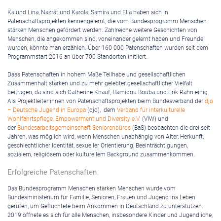
Ka und Lina, Nazrat und Karola, Samira und Ella haben sich in
Patenschaftsprojekten kennengelernt, die vom Bundesprogramm Menschen
stärken Menschen gefördert werden. Zahlreiche weitere Geschichten von
Menschen, die angekommen sind, voneinander gelernt haben und Freunde
wurden, könnte man erzählen. Über 160 000 Patenschaften wurden seit dem
Programmstart 2016 an über 700 Standorten initiiert.
Dass Patenschaften in hohem Maße Teilhabe und gesellschaftlichen
Zusammenhalt stärken und zu mehr gelebter gesellschaftlicher Vielfalt
beitragen, da sind sich Catherine Knauf, Hamidou Bouba und Erik Rahn einig.
Als Projektleiter:innen von Patenschaftsprojekten beim Bundesverband der
djo
– Deutsche Jugend in Europa
(djo), dem
Verband für interkulturelle
Wohlfahrtspflege, Empowerment und Diversity e.V.
(VIW) und
der
Bundesarbeitsgemeinschaft Seniorenbüros
(BaS) beobachten die drei seit
Jahren, was möglich wird, wenn Menschen unabhängig von Alter, Herkunft,
geschlechtlicher Identität, sexueller Orientierung, Beeinträchtigungen,
sozialem, religiösem oder kulturellem Background zusammenkommen.
Erfolgreiche Patenschaften
Das Bundesprogramm Menschen stärken Menschen wurde vom
Bundesministerium für Familie, Senioren, Frauen und Jugend ins Leben
gerufen, um Geflüchtete beim Ankommen in Deutschland zu unterstützen.
2019 öffnete es sich für alle Menschen, insbesondere Kinder und Jugendliche,