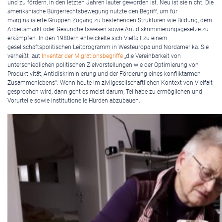
und zu fördern, in den letzten Jahren lauter geworden ist. Neu ist sie nicht. Die
amerikanische Bürgerrechtsbewegung nutzte den Begriff, um für
marginalisierte Gruppen Zugang zu bestehenden Strukturen wie Bildung, dem
Arbeitsmarkt oder Gesundheitswesen sowie Antidiskriminierungsgesetze zu
erkämpfen. In den 1980ern entwickelte sich Vielfalt zu einem
gesellschaftspolitischen Leitprogramm in Westeuropa und Nordamerika. Sie
verheißt laut
Inventar der Migrationsbegriffe
„die Vereinbarkeit von
unterschiedlichen politischen Zielvorstellungen wie der Optimierung von
Produktivität, Antidiskriminierung und der Förderung eines konfliktarmen
Zusammenlebens“. Wenn heute im zivilgesellschaftlichen Kontext von Vielfalt
gesprochen wird, dann geht es meist darum, Teilhabe zu ermöglichen und
Vorurteile sowie institutionelle Hürden abzubauen.