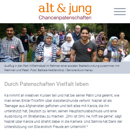
Ausflug in den Park Wilhelmsbad im Rahmen einer sozialen Stadterkundung zusammen mit
Patinnen und Paten. Foto: Barbara Heddendorp / Seniorenbüro Hanau
Durch Patenschaften Vielfalt leben
Ka nimmt an kreativen Kursen teil und hat bei seiner Patin Lina gelernt, wie
man einen Erklär-Trickfilm über Assistenzhunde vertont. Nazrat ist als
Teenager aus Afghanistan geflohen und teilt alles mit Karola, die ihn
unterstützt hat, Deutsch zu lernen, seinen Hauptschulabschluss und eine
Ausbildung im Straßenbau zu machen. „Omi ist Omi, ne, hilft sie gerne“, sagt
Nazrat über Karola und strahlt dabei in die Kamera. Und Samira hat Dank der
Unterstützung von Ella endlich Freude am Unterricht.*