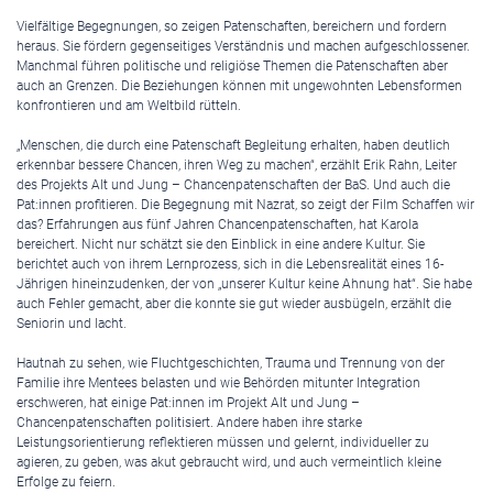
Vielfältige Begegnungen, so zeigen Patenschaften, bereichern und fordern
heraus. Sie fördern gegenseitiges Verständnis und machen aufgeschlossener.
Manchmal führen politische und religiöse Themen die Patenschaften aber
auch an Grenzen. Die Beziehungen können mit ungewohnten Lebensformen
konfrontieren und am Weltbild rütteln.
„Menschen, die durch eine Patenschaft Begleitung erhalten, haben deutlich
erkennbar bessere Chancen, ihren Weg zu machen“, erzählt Erik Rahn, Leiter
des Projekts Alt und Jung – Chancenpatenschaften der BaS. Und auch die
Pat:innen profitieren. Die Begegnung mit Nazrat, so zeigt der Film Schaffen wir
das? Erfahrungen aus fünf Jahren Chancenpatenschaften, hat Karola
bereichert. Nicht nur schätzt sie den Einblick in eine andere Kultur. Sie
berichtet auch von ihrem Lernprozess, sich in die Lebensrealität eines 16-
Jährigen hineinzudenken, der von „unserer Kultur keine Ahnung hat“. Sie habe
auch Fehler gemacht, aber die konnte sie gut wieder ausbügeln, erzählt die
Seniorin und lacht.
Hautnah zu sehen, wie Fluchtgeschichten, Trauma und Trennung von der
Familie ihre Mentees belasten und wie Behörden mitunter Integration
erschweren, hat einige Pat:innen im Projekt Alt und Jung –
Chancenpatenschaften politisiert. Andere haben ihre starke
Leistungsorientierung reflektieren müssen und gelernt, individueller zu
agieren, zu geben, was akut gebraucht wird, und auch vermeintlich kleine
Erfolge zu feiern.