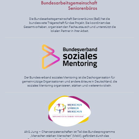
Die Bundesarbeitsgemeinschaft Seniorenbüros (BaS) hat die
bundesweite Trägerschaft für das Projekt. Sie koordiniert das
Gesamtvorhaben, organisiert den Fachaustausch und unterstützt die
lokalen Partner in ihrer Arbeit.
Der Bundesverband soziales Mentoring ist die Dachorganisation für
gemeinnützige Organisationen und andere Akteure in Deutschland, die
soziales Mentoring organisieren, stärken und weiterentwickeln.
Alt & Jung – Chancenpatenschaften ist Teil des Bundesprogramms
„Menschen stärken Menschen“ (MsM), gefördert durch das