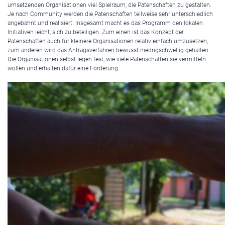
umsetzenden Organisationen viel Spielraum, die Patenschaften zu gestalten.
Je nach Community werden die Patenschaften teilweise sehr unterschiedlich
angebahnt und realisiert. Insgesamt macht es das Programm den lokalen
Initiativen leicht, sich zu beteiligen. Zum einen ist das Konzept der
Patenschaften auch für kleinere Organisationen relativ einfach umzusetzen,
zum anderen wird das Antragsverfahren bewusst niedrigschwellig gehalten.
Die Organisationen selbst legen fest, wie viele Patenschaften sie vermitteln
wollen und erhalten dafür eine Förderung.