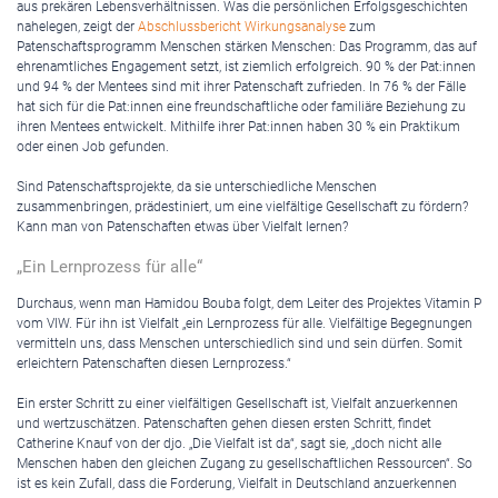
aus prekären Lebensverhältnissen. Was die persönlichen Erfolgsgeschichten
nahelegen, zeigt der
Abschlussbericht Wirkungsanalyse
zum
Patenschaftsprogramm Menschen stärken Menschen: Das Programm, das auf
ehrenamtliches Engagement setzt, ist ziemlich erfolgreich. 90 % der Pat:innen
und 94 % der Mentees sind mit ihrer Patenschaft zufrieden. In 76 % der Fälle
hat sich für die Pat:innen eine freundschaftliche oder familiäre Beziehung zu
ihren Mentees entwickelt. Mithilfe ihrer Pat:innen haben 30 % ein Praktikum
oder einen Job gefunden.
Sind Patenschaftsprojekte, da sie unterschiedliche Menschen
zusammenbringen, prädestiniert, um eine vielfältige Gesellschaft zu fördern?
Kann man von Patenschaften etwas über Vielfalt lernen?
„Ein Lernprozess für alle“
Durchaus, wenn man Hamidou Bouba folgt, dem Leiter des Projektes Vitamin P
vom VIW. Für ihn ist Vielfalt „ein Lernprozess für alle. Vielfältige Begegnungen
vermitteln uns, dass Menschen unterschiedlich sind und sein dürfen. Somit
erleichtern Patenschaften diesen Lernprozess.“
Ein erster Schritt zu einer vielfältigen Gesellschaft ist, Vielfalt anzuerkennen
und wertzuschätzen. Patenschaften gehen diesen ersten Schritt, findet
Catherine Knauf von der djo. „Die Vielfalt ist da“, sagt sie, „doch nicht alle
Menschen haben den gleichen Zugang zu gesellschaftlichen Ressourcen“. So
ist es kein Zufall, dass die Forderung, Vielfalt in Deutschland anzuerkennen