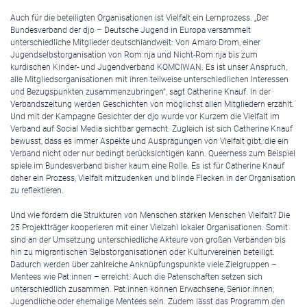
Auch für die beteiligten Organisationen ist Vielfalt ein Lernprozess. „Der
Bundesverband der djo – Deutsche Jugend in Europa versammelt
unterschiedliche Mitglieder deutschlandweit: Von Amaro Drom, einer
Jugendselbstorganisation von Rom:nja und Nicht-Rom:nja bis zum
kurdischen Kinder- und Jugendverband KOMCIWAN. Es ist unser Anspruch,
alle Mitgliedsorganisationen mit ihren teilweise unterschiedlichen Interessen
und Bezugspunkten zusammenzubringen“, sagt Catherine Knauf. In der
Verbandszeitung werden Geschichten von möglichst allen Mitgliedern erzählt.
Und mit der Kampagne Gesichter der djo wurde vor Kurzem die Vielfalt im
Verband auf Social Media sichtbar gemacht. Zugleich ist sich Catherine Knauf
bewusst, dass es immer Aspekte und Ausprägungen von Vielfalt gibt, die ein
Verband nicht oder nur bedingt berücksichtigen kann. Queerness zum Beispiel
spiele im Bundesverband bisher kaum eine Rolle. Es ist für Catherine Knauf
daher ein Prozess, Vielfalt mitzudenken und blinde Flecken in der Organisation
zu reflektieren.
Und wie fördern die Strukturen von Menschen stärken Menschen Vielfalt? Die
25 Projektträger kooperieren mit einer Vielzahl lokaler Organisationen. Somit
sind an der Umsetzung unterschiedliche Akteure von großen Verbänden bis
hin zu migrantischen Selbstorganisationen oder Kulturvereinen beteiligt.
Dadurch werden über zahlreiche Anknüpfungspunkte viele Zielgruppen –
Mentees wie Pat:innen – erreicht. Auch die Patenschaften setzen sich
unterschiedlich zusammen. Pat:innen können Erwachsene, Senior:innen,
Jugendliche oder ehemalige Mentees sein. Zudem lässt das Programm den