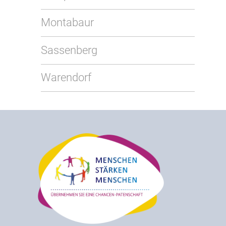
Montabaur
Sassenberg
Warendorf