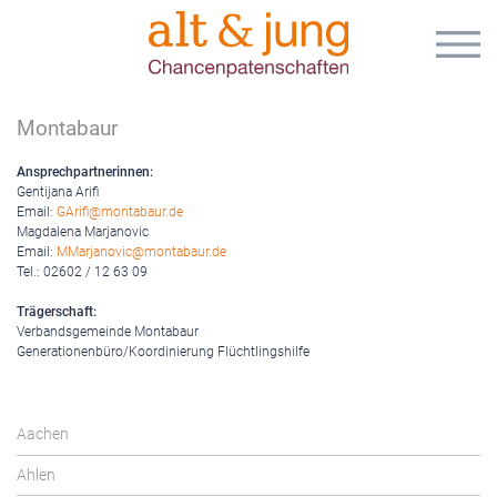
Montabaur
Ansprechpartnerinnen:
Gentijana Arifi
Email:
GArifi@montabaur.de
Magdalena Marjanovic
Email:
MMarjanovic@montabaur.de
Tel.: 02602 / 12 63 09
Trägerschaft:
Verbandsgemeinde Montabaur
Generationenbüro/Koordinierung Flüchtlingshilfe
Aachen
Ahlen