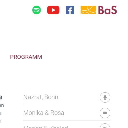
PROGRAMM
Nazrat, Bonn
it
hn
Monika & Rosa
e
n