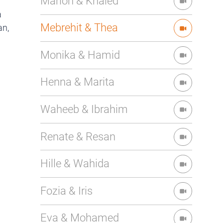
Marion & Khaled
a
Mebrehit & Thea
an,
Monika & Hamid
Henna & Marita
Waheeb & Ibrahim
Renate & Resan
Hille & Wahida
Fozia & Iris
Eva & Mohamed